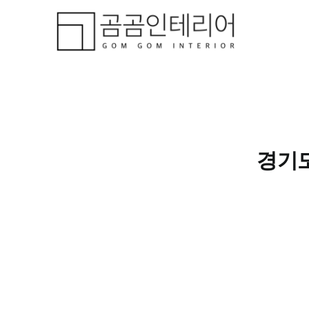
콘
텐
츠
로
건
너
뛰
기
경기도