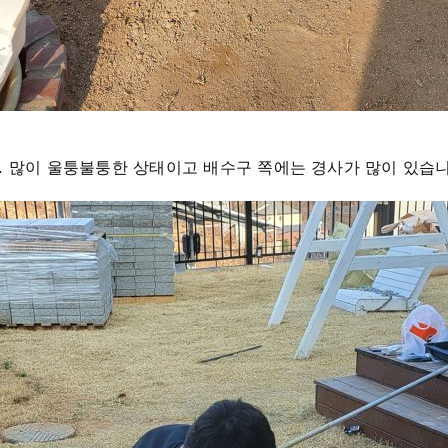
. 많이 울퉁불퉁한 상태이고 배수구 쪽에는 경사가 많이 있습니