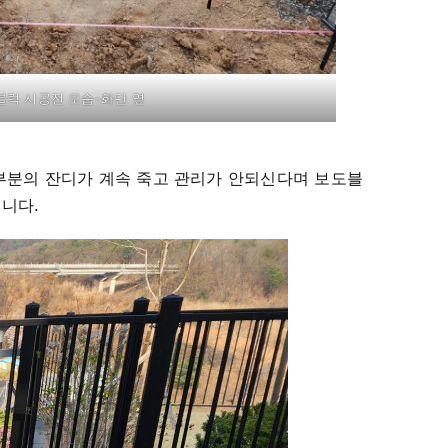
블럭 시공전 모습-화단 옆
부분의 잔디가 계속 죽고 관리가 안되신다며 보도블
니다.