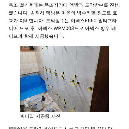
욕조 철거후에는 욕조자리에 액방과 도막방수를 진행
했습니다. 솔직히 액방은 마음의 방수라할 정도로 효
과가 미비합니다. 도막방수는 아덱스E660 멀티프라
이머 도포 후 아덱스 WPM003으로 아덱스 방수 테
이프과 함께 시공했습니다.
벽타일 시공중 사진
벽타일은 드라이픽스I으로 시공 했으며 벽 뿐만 아니