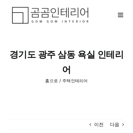
콘
텐
츠
로
건
너
뛰
경기도 광주 삼동 욕실 인테리
기
어
홈으로
주택인테리어
이전
다음